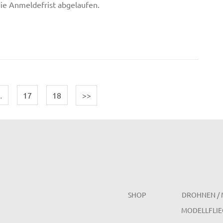
 die Anmeldefrist abgelaufen.
…
17
18
>>
SHOP
DROHNEN / 
MODELLFLIE