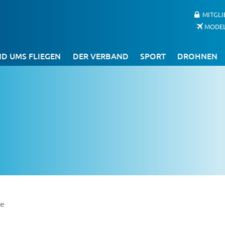
MITGL
MODE
D UMS FLIEGEN
DER VERBAND
SPORT
DROHNEN
ie