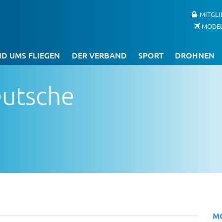
MITGL
MODE
D UMS FLIEGEN
DER VERBAND
SPORT
DROHNEN
eutsche
M