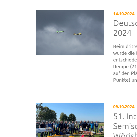
14.10.2024
Deutsc
2024
Beim drit
wurde die 
entschiede
Rempe (218
auf den Pl
Punkte) un
09.10.2024
51. In
Semis
Wöris