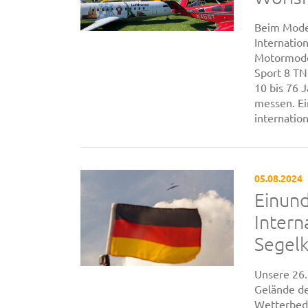
Beim Model
Internatio
Motormodel
Sport 8 TN
10 bis 76 
messen. Ei
internationa
05.08.2024
Einund
Intern
Segelk
Unsere 26.
Gelände d
Wetterbedi