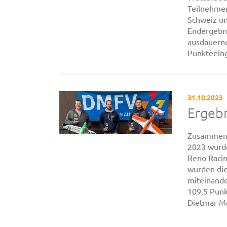
Teilnehmer
Schweiz un
Endergebni
ausdauernd
Punkteeing
31.10.2023
Ergeb
Zusammen 
2023 wurde
Reno Racin
wurden die
miteinande
109,5 Punk
Dietmar Mo