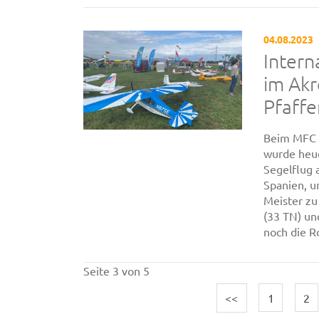
04.08.2023
Intern
im Akr
Pfaff
Beim MFC 
wurde heue
Segelflug 
Spanien, u
Meister zu
(33 TN) un
noch die Ro
Seite 3 von 5
<<
1
2