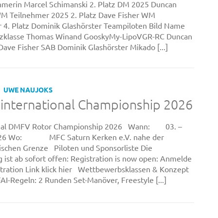
merin Marcel Schimanski 2. Platz DM 2025 Duncan
M Teilnehmer 2025 2. Platz Dave Fisher WM
 4. Platz Dominik Glashörster Teampiloten Bild Name
tzklasse Thomas Winand GooskyMy-LipoVGR-RC Duncan
Dave Fisher SAB Dominik Glashörster Mikado [...]
UWE NAUJOKS
international Championship 2026
onal DMFV Rotor Championship 2026 Wann: 03. –
2026 Wo: MFC Saturn Kerken e.V. nahe der
ischen Grenze Piloten und Sponsorliste Die
ist ab sofort offen: Registration is now open: Anmelde
stration Link klick hier Wettbewerbsklassen & Konzept
AI-Regeln: 2 Runden Set-Manöver, Freestyle [...]