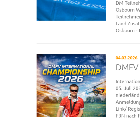
DM Teilneh
Osbourn W
Teilnehmer
Land Zusa
Osbourn - 
04.03.2026
DMFV 
Internati
05. Juli 
niederländ
Anmeldung 
Link/ Regi
F3N nach F