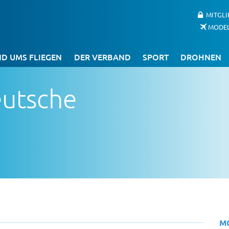
MITGL
MODE
D UMS FLIEGEN
DER VERBAND
SPORT
DROHNEN
eutsche
M