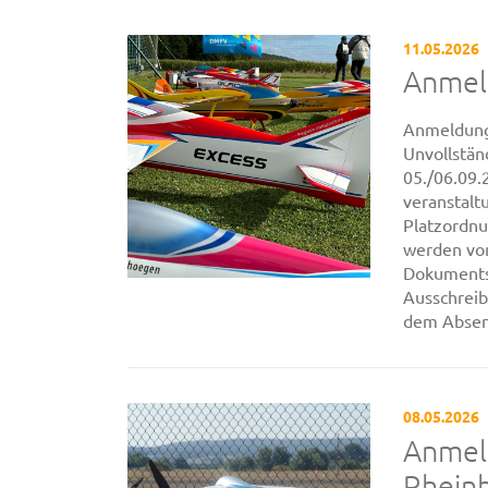
11.05.2026
Anmel
Anmeldung 
Unvollstän
05./06.09.
veranstaltu
Platzordnu
werden vom
Dokuments 
Ausschrei
dem Absend
08.05.2026
Anmel
Rhein