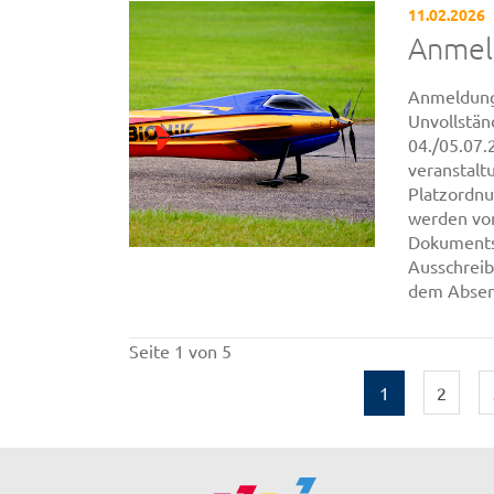
11.02.2026
Anmel
Anmeldung 
Unvollstän
04./05.07.
veranstaltu
Platzordnu
werden vom
Dokuments 
Ausschrei
dem Absend
Seite 1 von 5
1
2