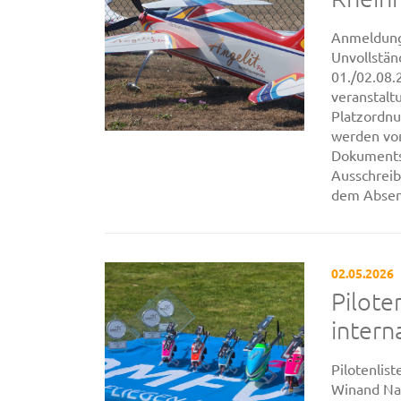
Anmeldung 
Unvollstän
01./02.08.
veranstaltu
Platzordnu
werden vom
Dokuments 
Ausschrei
dem Absend
02.05.2026
Pilot
intern
Pilotenlis
Winand Nat