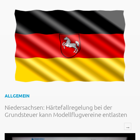
ALLGEMEIN
Niedersachsen: Härtefallregelung bei der
Grundsteuer kann Modellflugvereine entlasten
→