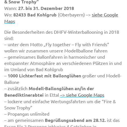
& Snow Trophy“
Wann:
27. bis 31. Dezember 2018
Wo:
82433 Bad Kohlgrub
(Oberbayern) –>
siehe Google
Maps
Die Besonderheiten des DMFV-Winterballooning in 2018
sind:
– unter dem Motto „Fly together – Fly with Friends“
wollen wir zusammen unsere Modellballone fahren
– gemeinsames Ballonfahren in harmonischer und
entspannter Atmosphäre an verschiedenen Plätzen in und
im Umland von Bad Kohlgrub
–
1000 Lichterfest mit Ballonglühen
großer und Modell-
Ballone
– zusätzlich
Modell-Ballonglühen an/in der
Benediktinerabtei
in Ettal
–> siehe Google Maps
– lockere und einfache Wertungsfahrten um die “Fire &
Snow Trophy”
– Propangas unlimited
– am gemeinsamen
Begrüßungsabend am 28.12.
ist das
Essen für 2 Personen inklusive 4 Getränken je