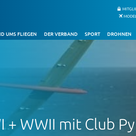
MITGL
MODE
D UMS FLIEGEN
DER VERBAND
SPORT
DROHNEN
 + WWII mit Club Py