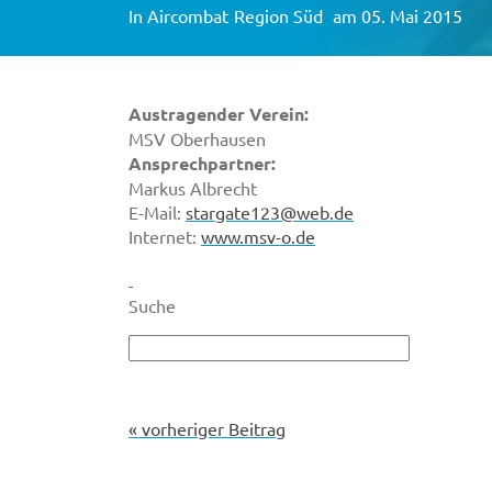
In
Aircombat
Region Süd
am 05. Mai 2015
Austragender Verein:
MSV Oberhausen
Ansprechpartner:
Markus Albrecht
E-Mail:
stargate123@web.de
Internet:
www.msv-o.de
Suche
« vorheriger Beitrag