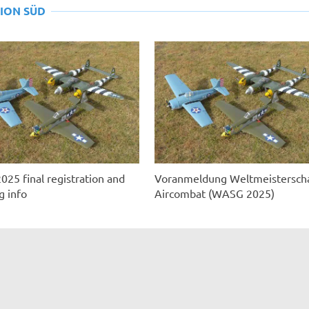
ION SÜD
5 final registration and
Voranmeldung Weltmeistersch
g info
Aircombat (WASG 2025)