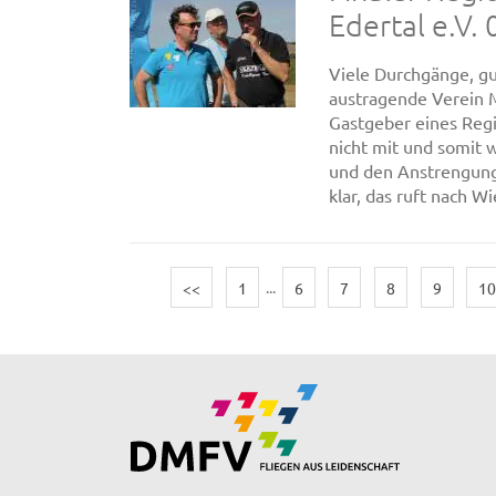
Edertal e.V.
Viele Durchgänge, gu
austragende Verein M
Gastgeber eines Regi
nicht mit und somit 
und den Anstrengunge
klar, das ruft nach W
<<
1
...
6
7
8
9
1