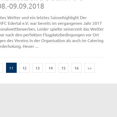
 08.-09.09.2018
tes Wetter und ein letztes Saisonhighlight Der
FC Edertal e.V. war bereits im vergangenen Jahr 2017
onalwettbewerbes. Leider spielte seinerzeit das Wetter
war nach den perfekten Flugplatzbedingungen vor Ort
n des Vereins in der Organisation als auch im Catering
iederholung. Heuer ...
0
11
12
13
14
15
16
>>