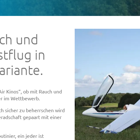
sch und
tflug in
ariante.
ir Kinos“, ob mit Rauch und
er im Wettbewerb.
ch sicher zu beherrschen wird
radschaft gepaart mit einer
inier, ein jeder ist