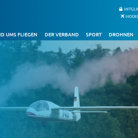
MITGL
MODE
D UMS FLIEGEN
DER VERBAND
SPORT
DROHNEN