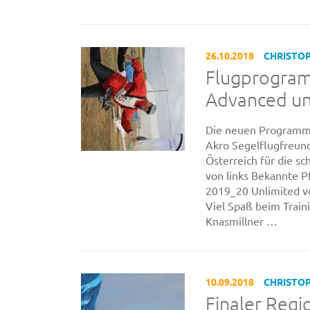
26.10.2018
CHRISTO
Flugprogram
Advanced un
Die neuen Programme 
Akro Segelflugfreund
Österreich für die s
von links Bekannte P
2019_20 Unlimited vo
Viel Spaß beim Train
Knasmillner …
10.09.2018
CHRISTO
Finaler Reg