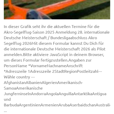
In dieser Grafik seht ihr die aktuellen Termine für die
Akro-Segelflug-Saison 2025 Anmeldung 28. internationale
Deutsche Meisterschaft / Bundesligaabschluss Akro
Segelflug 2026Mit diesem Formular kannst Du Dich für
die internationale Deutsche Meisterschaft 2026 als Pilot
anmelden.Bitte aktiviere JavaScript in deinem Browser,
um dieses Formular fertigzustellen.Angaben zur
PersonName *VornameNachnameAnschrift
*Adresszeile 1Adresszeile 2StadtRegionPostleitzahl---
Wähle country ---
AfghanistanAlbanienAlgerienAmerikanisch-
SamoaAmerikanische
JungferninselnAndorraAngolaAnguillaAntarktikaAntigua
und
BarbudaArgentinienArmenienArubaAserbaidschanAustralie
...