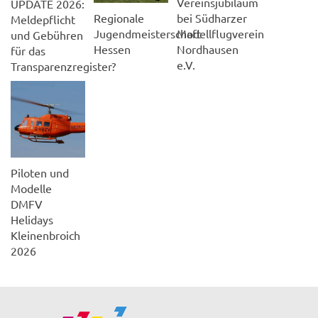
Vereinsjubiläum
UPDATE 2026:
Regionale
bei Südharzer
Meldepflicht
Jugendmeisterschaft
Modellflugverein
und Gebühren
Hessen
Nordhausen
für das
e.V.
Transparenzregister?
Piloten und
Modelle
DMFV
Helidays
Kleinenbroich
2026