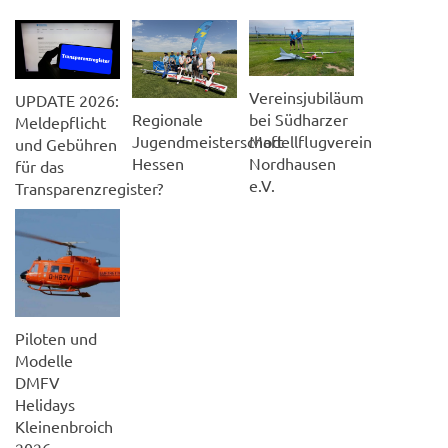
Vereinsjubiläum
UPDATE 2026:
Regionale
bei Südharzer
Meldepflicht
Jugendmeisterschaft
Modellflugverein
und Gebühren
Hessen
Nordhausen
für das
e.V.
Transparenzregister?
Piloten und
Modelle
DMFV
Helidays
Kleinenbroich
2026