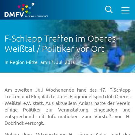
F-Schlepp Treffen im Oberes
Weißtal / Politiker vor Ort
In
Region Mitte
am 17. Juli 2016
Am zweiten Juli Wochenende fand das 17. F-Schlepp
Treffen und Flugplatzfest des Flugmodellsportclub Oberes
Weißtal e.V. statt. Aus aktuellem Anlass hatte der Verein
einige Politiker zur Veranstaltung eingeladen und
entsprechend mit Informatioben zum Vorstoß von H.
Dobrindt versorgt.
Neben dem Ortsvorsteher H. Jürgen Keller und der