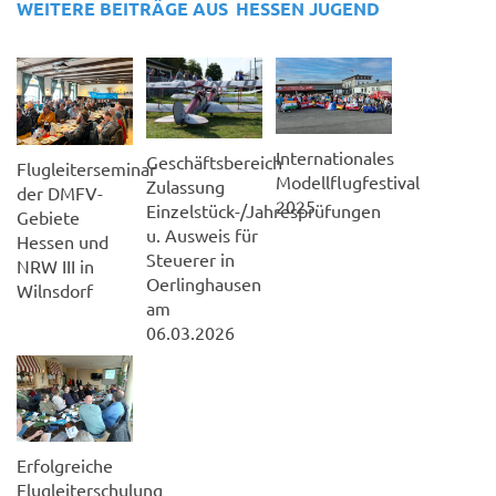
WEITERE BEITRÄGE AUS
HESSEN
JUGEND
Internationales
Geschäftsbereich
Flugleiterseminar
Modellflugfestival
Zulassung
der DMFV-
2025
Einzelstück-/Jahresprüfungen
Gebiete
u. Ausweis für
Hessen und
Steuerer in
NRW III in
Oerlinghausen
Wilnsdorf
am
06.03.2026
Erfolgreiche
Flugleiterschulung