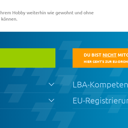
n, ihrem Hobby weiterhin wie gewohnt und ohne
 können.
DU BIST
NICHT
MITG
HIER GEHT’S ZUR EU-DR
LBA-Kompeten
EU-Registrieru