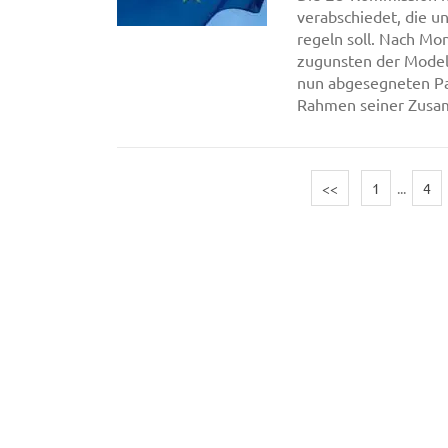
verabschiedet, die 
regeln soll. Nach Mo
zugunsten der Modell
nun abgesegneten Pap
Rahmen seiner Zusam
<<
1
...
4