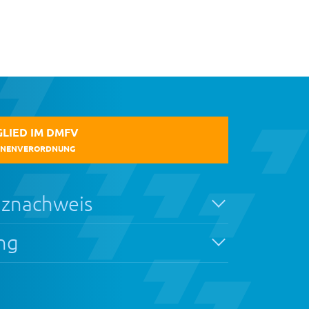
LIED IM DMFV
OHNENVERORDNUNG
znachweis
ng