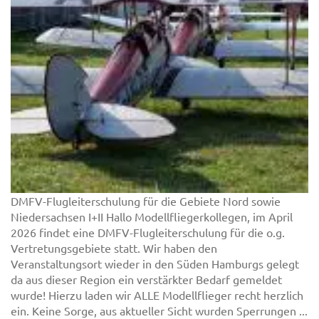
DMFV-Flugleiterschulung für die Gebiete Nord sowie
Niedersachsen I+II Hallo Modellfliegerkollegen, im April
2026 findet eine DMFV-Flugleiterschulung für die o.g.
Vertretungsgebiete statt. Wir haben den
Veranstaltungsort wieder in den Süden Hamburgs gelegt
da aus dieser Region ein verstärkter Bedarf gemeldet
wurde! Hierzu laden wir ALLE Modellflieger recht herzlich
ein. Keine Sorge, aus aktueller Sicht wurden Sperrungen ...