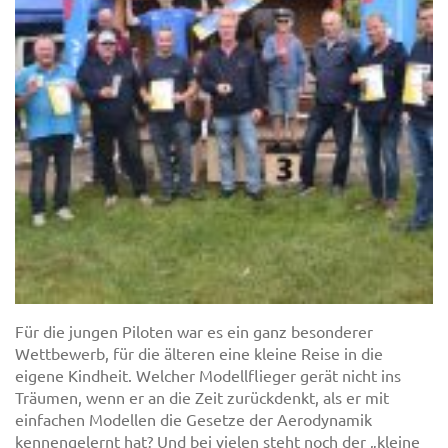
Für die jungen Piloten war es ein ganz besonderer
Wettbewerb, für die älteren eine kleine Reise in die
eigene Kindheit. Welcher Modellflieger gerät nicht ins
Träumen, wenn er an die Zeit zurückdenkt, als er mit
einfachen Modellen die Gesetze der Aerodynamik
kennengelernt hat? Und bei vielen steht noch der „kleine