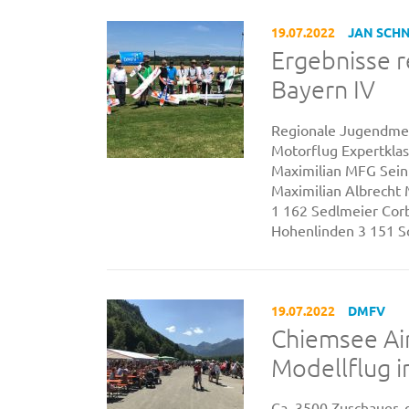
19.07.2022
JAN SCH
Ergebnisse 
Bayern IV
Regionale Jugendmei
Motorflug Expertklas
Maximilian MFG Seinh
Maximilian Albrecht 
1 162 Sedlmeier Corb
Hohenlinden 3 151 Sc
19.07.2022
DMFV
Chiemsee Ai
Modellflug 
Ca. 3500 Zuschauer, 