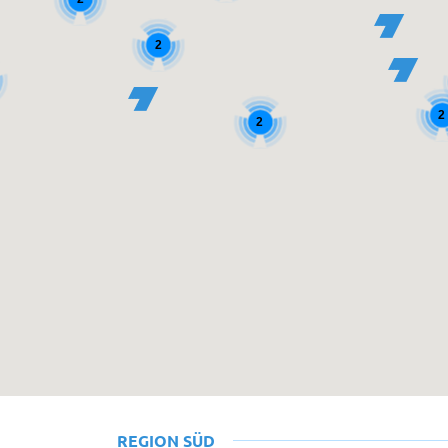
2
2
2
REGION SÜD