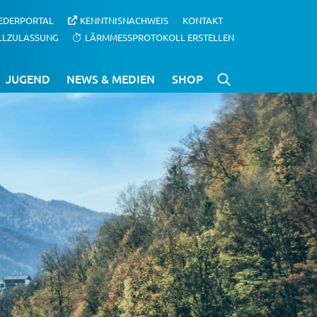
IEDERPORTAL
KENNTNISNACHWEIS
KONTAKT
LLZULASSUNG
LÄRMMESSPROTOKOLL ERSTELLEN
JUGEND
NEWS & MEDIEN
SHOP