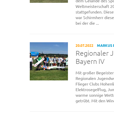
dem Gelände des Spor
Weltmeisterschaft 202
stattgefunden. Diese
war Schirmherr dieser
bei der die ...
20.07.2022
MARKUS 
Regionaler 
Bayern IV
Mit großer Begeiste
Regionalen Jugendwe
Flieger Clubs Hohenl
Elektrosegelflug, Ju
warme sonnige Wette
getrübt. Mit den Wind