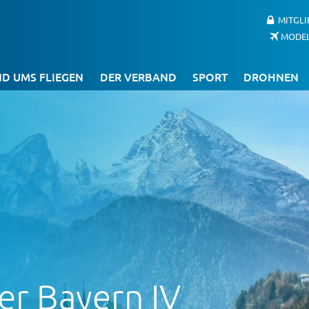
MITGL
MODE
D UMS FLIEGEN
DER VERBAND
SPORT
DROHNEN
er Bayern IV