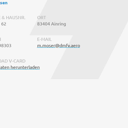
esen
 & HAUSNR.
ORT
. 62
83404 Ainring
N
E-MAIL
98303
m.moser@dmfv.aero
AD V-CARD
aten herunterladen