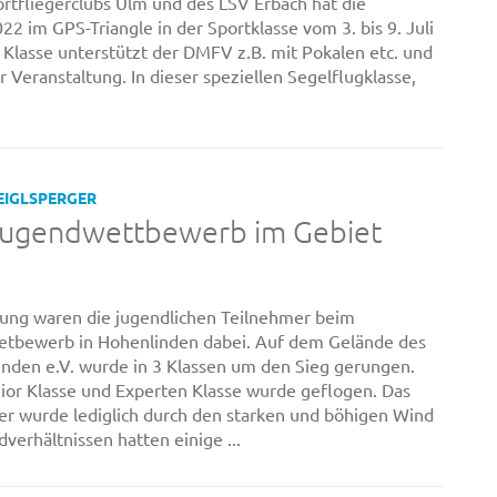
tfliegerclubs Ulm und des LSV Erbach hat die
2 im GPS-Triangle in der Sportklasse vom 3. bis 9. Juli
 Klasse unterstützt der DMFV z.B. mit Pokalen etc. und
 Veranstaltung. In dieser speziellen Segelflugklasse,
EIGLSPERGER
Jugendwettbewerb im Gebiet
rung waren die jugendlichen Teilnehmer beim
tbewerb in Hohenlinden dabei. Auf dem Gelände des
inden e.V. wurde in 3 Klassen um den Sieg gerungen.
nior Klasse und Experten Klasse wurde geflogen. Das
r wurde lediglich durch den starken und böhigen Wind
verhältnissen hatten einige ...