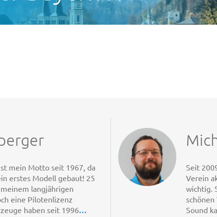
perger
Mic
ist mein Motto seit 1967, da
Seit 200
in erstes Modell gebaut! 25
Verein a
t meinem langjährigen
wichtig. 
ch eine Pilotenlizenz
schönen 
rzeuge haben seit 1996
…
Sound ka