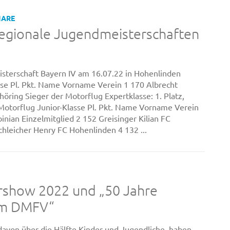
NARE
regionale Jugendmeisterschaften
sterschaft Bayern IV am 16.07.22 in Hohenlinden
se Pl. Pkt. Name Vorname Verein 1 170 Albrecht
öring Sieger der Motorflug Expertklasse: 1. Platz,
Motorflug Junior-Klasse Pl. Pkt. Name Vorname Verein
inian Einzelmitglied 2 152 Greisinger Kilian FC
hleicher Henry FC Hohenlinden 4 132 ...
rshow 2022 und „50 Jahre
im DMFV“
davon über die Hälfte Kinder und Jugendliche, haben