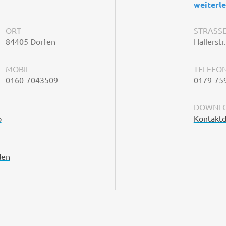
weiterl
ORT
STRASSE
84405 Dorfen
Hallerstr
MOBIL
TELEFO
0160-7043509
0179-75
DOWNLO
o
Kontaktd
den