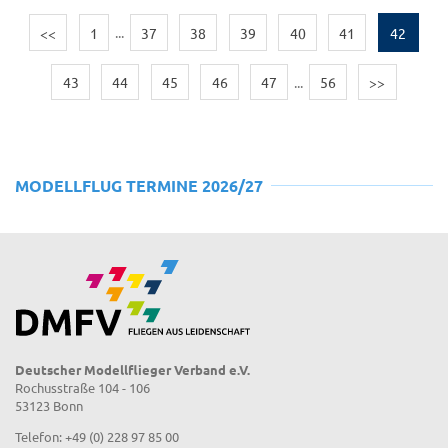
<<
1
...
37
38
39
40
41
42
43
44
45
46
47
...
56
>>
MODELLFLUG TERMINE 2026/27
Deutscher Modellflieger Verband e.V.
Rochusstraße 104 - 106
53123 Bonn
Telefon: +49 (0) 228 97 85 00