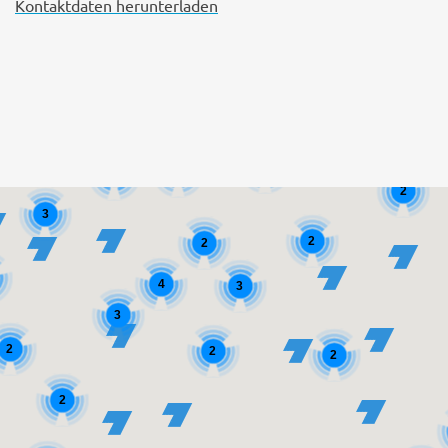
Kontaktdaten herunterladen
2
2
2
2
3
2
2
4
3
3
2
2
2
2