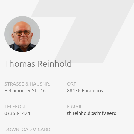
Thomas Reinhold
STRASSE & HAUSNR.
ORT
Bellamonter Str. 16
88436 Füramoos
TELEFON
E-MAIL
07358-1424
th.reinhold@dmfv.aero
DOWNLOAD V-CARD