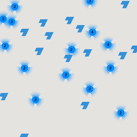
2
2
3
2
4
4
2
2
2
2
2
2
2
2