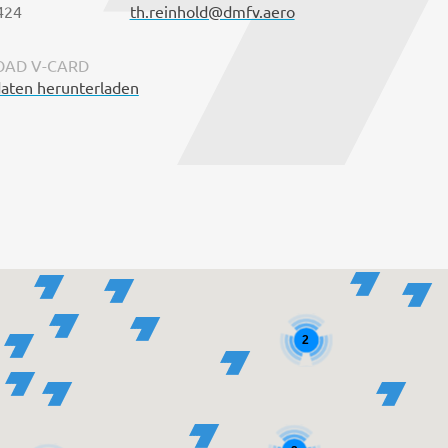
424
th.reinhold@dmfv.aero
AD V-CARD
aten herunterladen
2