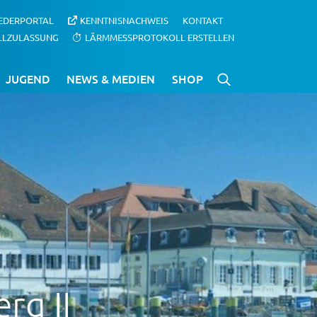
IEDERPORTAL
KENNTNISNACHWEIS
KONTAKT
LLZULASSUNG
LÄRMMESSPROTOKOLL ERSTELLEN
JUGEND
NEWS & MEDIEN
SHOP
rg II