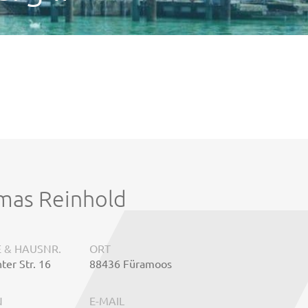
mas Reinhold
 & HAUSNR.
ORT
ter Str. 16
88436 Füramoos
N
E-MAIL