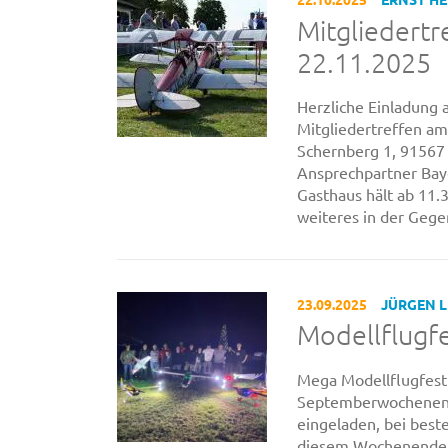
Mitgliedertr
22.11.2025
Herzliche Einladung
Mitgliedertreffen am
Schernberg 1, 91567
Ansprechpartner Baye
Gasthaus hält ab 11.
weiteres in der Gege
23.09.2025
JÜRGEN 
Modellflugf
Mega Modellflugfest
Septemberwochenende
eingeladen, bei best
diesem Wochenende w