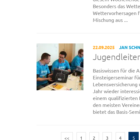
Besonders das Wetter
Wettervorhersagen fü
Mischung aus ...
22.09.2025
JAN SCH
Jugendleiter
Basiswissen für die 
Einsteigerseminar für
Lebensversicherung 
Jahr wieder interess
einem qualifizierten
den meisten Vereinen
bietet das Basis-Semin
<<
1
2
3
4
5