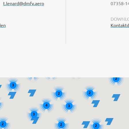
t.lenard@dmfv.aero
07358-1
DOWNLO
den
Kontaktd
2
2
2
2
3
2
2
4
3
3
2
2
2