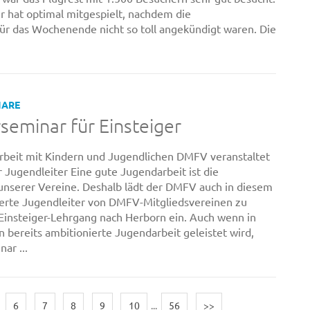
 hat optimal mitgespielt, nachdem die
r das Wochenende nicht so toll angekündigt waren. Die
NARE
seminar für Einsteiger
Arbeit mit Kindern und Jugendlichen DMFV veranstaltet
 Jugendleiter Eine gute Jugendarbeit ist die
unserer Vereine. Deshalb lädt der DMFV auch in diesem
ierte Jugendleiter von DMFV-Mitgliedsvereinen zu
 Einsteiger-Lehrgang nach Herborn ein. Auch wenn in
 bereits ambitionierte Jugendarbeit geleistet wird,
ar ...
6
7
8
9
10
...
56
>>