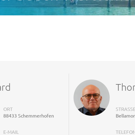
ard
Tho
ORT
STRASSE
88433 Schemmerhofen
Bellamon
E-MAIL
TELEFO