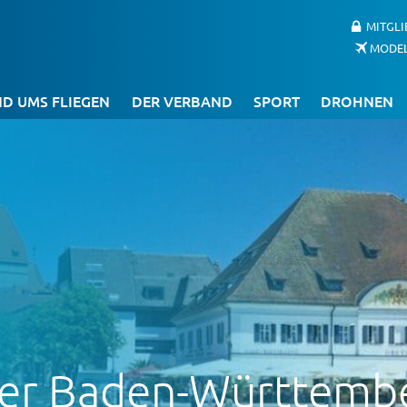
MITGL
MODE
D UMS FLIEGEN
DER VERBAND
SPORT
DROHNEN
er Baden-Württembe