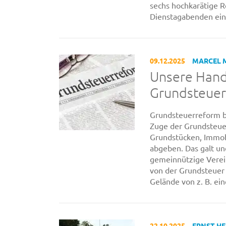
sechs hochkarätige 
Dienstagabenden ein 
09.12.2025
MARCEL 
Unsere Hand
Grundsteue
Grundsteuerreform b
Zuge der Grundsteue
Grundstücken, Immob
abgeben. Das galt un
gemeinnützige Verein
von der Grundsteuer 
Gelände von z. B. ein
22.10.2025
ERNST H