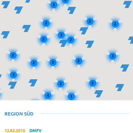
2
2
2
2
3
2
2
2
3
2
2
2
3
2
2
4
3
3
REGION SÜD
12.02.2015
DMFV