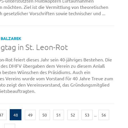
GPS-unterstützten Multikoptern Luftaufnahmen
n möchten. Ziel ist die Vermittlung von theoretischen
 gesetzlicher Vorschriften sowie technischer und ...
 BALZAREK
gtag in St. Leon-Rot
n-Rot feiert dieses Jahr sein 40-jähriges Bestehen. Die
n des DMFV übergaben dem Verein zu diesem Anlaß
n besten Wünschen des Präsidiums. Auch ein
es Vereins wurde vom Vorstand für 40 Jahre Treue zum
oto zeigt den Vereinsvorstand, das Gründungsmitglied
ietsbeauftragten.
47
48
49
50
51
52
53
...
56