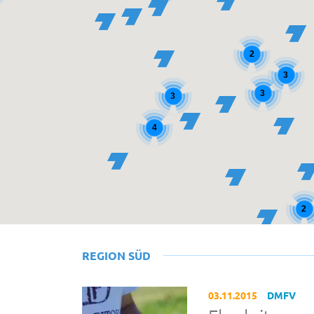
2
3
3
3
4
2
REGION SÜD
03.11.2015
DMFV