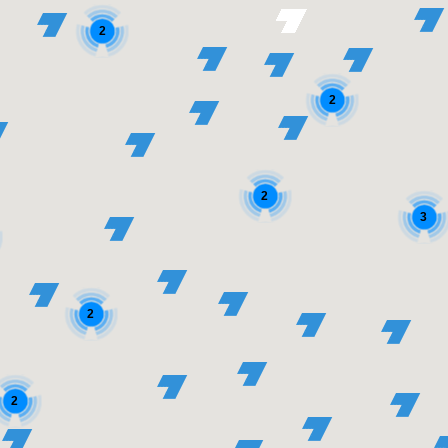
2
2
2
3
2
2