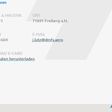
esen
 & HAUSNR.
ORT
21
71691 Freiberg a.N.
N
E-MAIL
1604
j.lutz@dmfv.aero
AD V-CARD
aten herunterladen