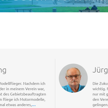
ng
Jürg
 Modellflieger. Nachdem ich
Die Zuku
nder in meinem Verein war,
wichtig.
mt des Gebietsbeauftragten
nur mit 
 fliege ich Motormodelle,
den Vere
mal etwas anderes,
…
gelingen.