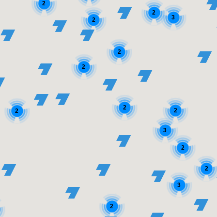
2
2
3
2
2
2
2
2
2
3
2
2
3
2