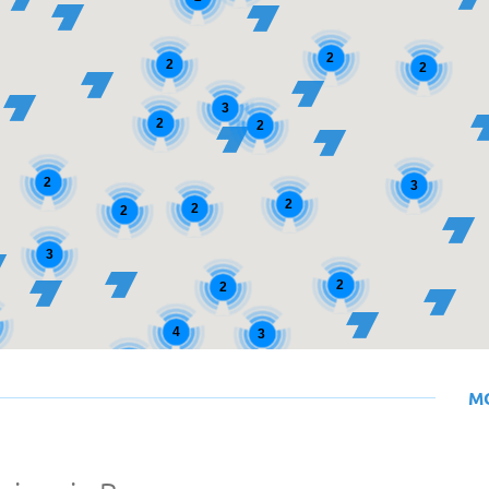
2
2
2
3
2
2
2
3
2
2
2
3
2
2
4
3
3
M