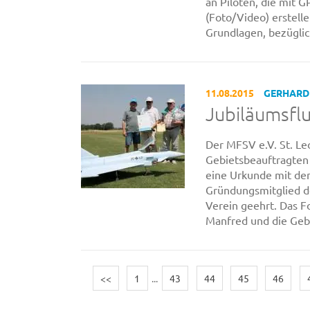
an Piloten, die mit 
(Foto/Video) erstelle
Grundlagen, bezüglich
11.08.2015
GERHARD
Jubiläumsflu
Der MFSV e.V. St. Leo
Gebietsbeauftragte
eine Urkunde mit de
Gründungsmitglied d
Verein geehrt. Das F
Manfred und die Geb
<<
1
...
43
44
45
46