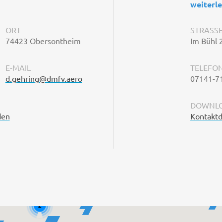
weiterl
ORT
STRASSE
74423 Obersontheim
Im Bühl 
E-MAIL
TELEFO
d.gehring@dmfv.aero
07141-7
DOWNLO
den
Kontaktd
2
2