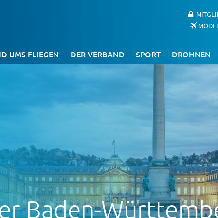
MITGL
MODE
D UMS FLIEGEN
DER VERBAND
SPORT
DROHNEN
er Baden-Württembe