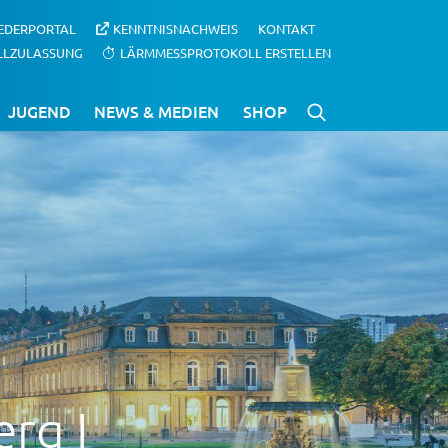
IEDERPORTAL
KENNTNISNACHWEIS
KONTAKT
LLZULASSUNG
LÄRMMESSPROTOKOLL ERSTELLEN
JUGEND
NEWS & MEDIEN
SHOP
rg I