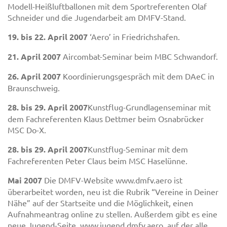
Modell-Heißluftballonen mit dem Sportreferenten Olaf
Schneider und die Jugendarbeit am DMFV-Stand.
19. bis 22. April 2007
‘Aero’ in Friedrichshafen.
21. April 2007
Aircombat-Seminar beim MBC Schwandorf.
26. April 2007
Koordinierungsgespräch mit dem DAeC in
Braunschweig.
28. bis 29. April 2007
Kunstflug-Grundlagenseminar mit
dem Fachreferenten Klaus Dettmer beim Osnabrücker
MSC Do-X.
28. bis 29. April 2007
Kunstflug-Seminar mit dem
Fachreferenten Peter Claus beim MSC Haselünne.
Mai 2007
Die DMFV-Website www.dmfv.aero ist
überarbeitet worden, neu ist die Rubrik “Vereine in Deiner
Nähe” auf der Startseite und die Möglichkeit, einen
Aufnahmeantrag online zu stellen. Außerdem gibt es eine
neue Jugend-Seite, www.jugend.dmfv.aero, auf der alle