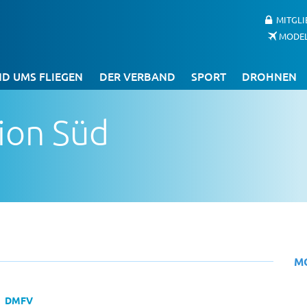
MITGL
MODE
D UMS FLIEGEN
DER VERBAND
SPORT
DROHNEN
ion Süd
M
DMFV