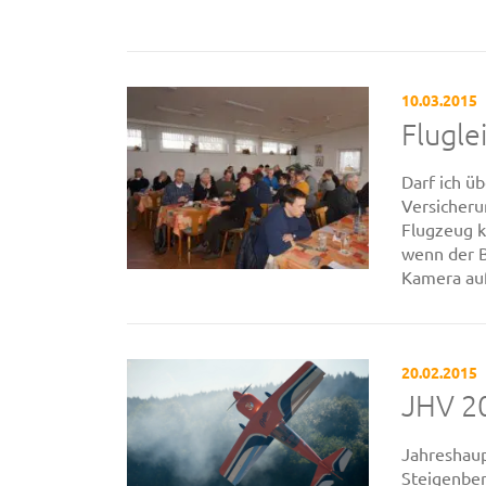
10.03.2015
Flugle
Darf ich ü
Versicheru
Flugzeug k
wenn der B
Kamera auf 
20.02.2015
JHV 2
Jahreshau
Steigenber