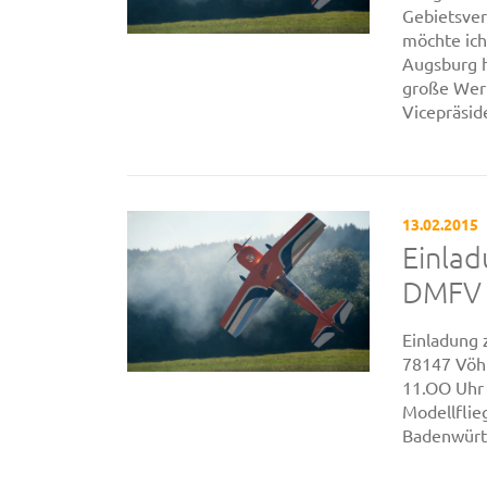
Gebietsve
möchte ich
Augsburg h
große Wer
Vicepräsid
13.02.2015
Einla
DMFV
Einladung
78147 Vöh
11.OO Uhr 
Modellflie
Badenwürt