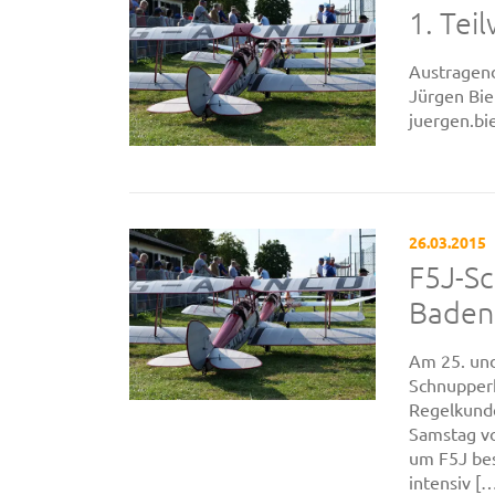
1. Tei
Austragen
Jürgen Bie
juergen.bi
26.03.2015
F5J-Sc
Baden
Am 25. und
Schnupperk
Regelkunde
Samstag vo
um F5J bes
intensiv [