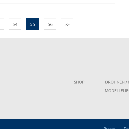
…
54
55
56
>>
SHOP
DROHNEN / 
MODELLFLIE
Presse
Da