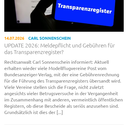
14.07.2026
CARL SONNENSCHEIN
UPDATE 2026: Meldepflicht und Gebühren für
das Transparenzregister?
Rechtsanwalt Carl Sonnenschein informiert: Aktuell
erhalten wieder viele Modellflugvereine Post vom
Bundesanzeiger-Verlag, mit der eine Gebührenrechnung
für die Führung des Transparenzregisters übersandt wird.
Viele Vereine stellen sich die Frage, nicht zuletzt
angesichts vieler Betrugsversuche in der Vergangenheit
im Zusammenhang mit anderen, vermeintlich öffentlichen
Registern, ob diese Bescheide als seriös anzusehen sind.
Grundsätzlich ist dies der [...]