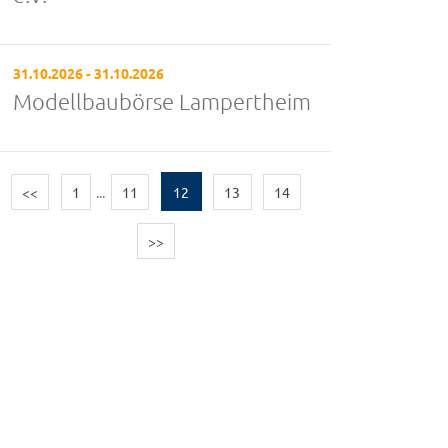
31.10.2026 - 31.10.2026
Modellbaubörse Lampertheim
<<
1
...
11
12
13
14
>>