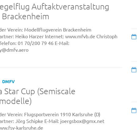
egelflug Auftaktveranstaltung
n Brackenheim
er Verein: Modellflugverein Brackenheim
rtner: Heiko Harzer Internet: www.mfvb.de Christoph
Telefon: 01 70/200 79 46 E-Mail:
ey@dmfv.aero
DMFV
 Star Cup (Semiscale
modelle)
er Verein: Flugsportverein 1910 Karlsruhe (D)
rtner: Jörg Schipke E-Mail: joergsbox@gmx.net
www.fsv-karlsruhe.de