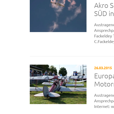
Akro S
SÜD i
Austragend
Ansprechpa
Fackeldey 
C.Fackeld
26.03.2015
Europa
Motor
Austragend
Ansprechpa
Internet: 