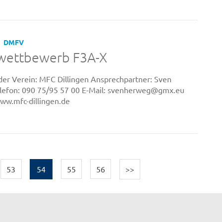
DMFV
lwettbewerb F3A-X
er Verein: MFC Dillingen Ansprechpartner: Sven
lefon: 090 75/95 57 00 E-Mail: svenherweg@gmx.eu
www.mfc-dillingen.de
53
54
55
56
>>