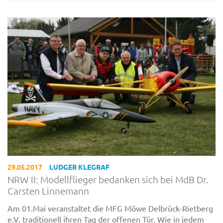
29.05.2017
LUDGER KLEGRAF
NRW II: Modellflieger bedanken sich bei MdB Dr.
Carsten Linnemann
Am 01.Mai veranstaltet die MFG Möwe Delbrück-Rietberg
e.V. traditionell ihren Tag der offenen Tür. Wie in jedem