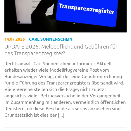
14.07.2026
CARL SONNENSCHEIN
UPDATE 2026: Meldepflicht und Gebühren für
das Transparenzregister?
Rechtsanwalt Carl Sonnenschein informiert: Aktuell
erhalten wieder viele Modellflugvereine Post vom
Bundesanzeiger-Verlag, mit der eine Gebührenrechnung
für die Führung des Transparenzregisters übersandt wird.
Viele Vereine stellen sich die Frage, nicht zuletzt
angesichts vieler Betrugsversuche in der Vergangenheit
im Zusammenhang mit anderen, vermeintlich öffentlichen
Registern, ob diese Bescheide als seriös anzusehen sind.
Grundsätzlich ist dies der [...]