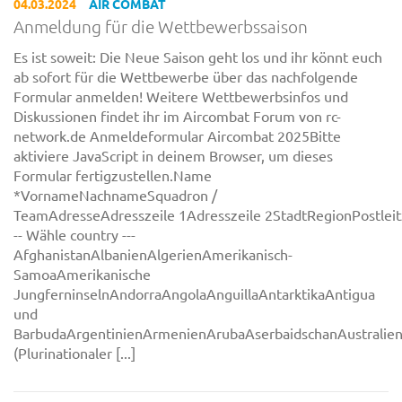
04.03.2024
AIR COMBAT
Anmeldung für die Wettbewerbssaison
Es ist soweit: Die Neue Saison geht los und ihr könnt euch
ab sofort für die Wettbewerbe über das nachfolgende
Formular anmelden! Weitere Wettbewerbsinfos und
Diskussionen findet ihr im Aircombat Forum von rc-
network.de Anmeldeformular Aircombat 2025Bitte
aktiviere JavaScript in deinem Browser, um dieses
Formular fertigzustellen.Name
*VornameNachnameSquadron /
TeamAdresseAdresszeile 1Adresszeile 2StadtRegionPostleit
-- Wähle country ---
AfghanistanAlbanienAlgerienAmerikanisch-
SamoaAmerikanische
JungferninselnAndorraAngolaAnguillaAntarktikaAntigua
und
BarbudaArgentinienArmenienArubaAserbaidschanAustralie
(Plurinationaler [...]