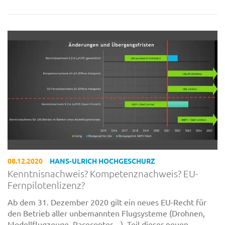
08.12.2020
HANS-ULRICH HOCHGESCHURZ
Kenntnisnachweis? Kompetenznachweis? EU-
Fernpilotenlizenz?
Ab dem 31. Dezember 2020 gilt ein neues EU-Recht für
den Betrieb aller unbemannten Flugsysteme (Drohnen,
Modellflugzeuge, Racecopter…). Teil dieser neuen