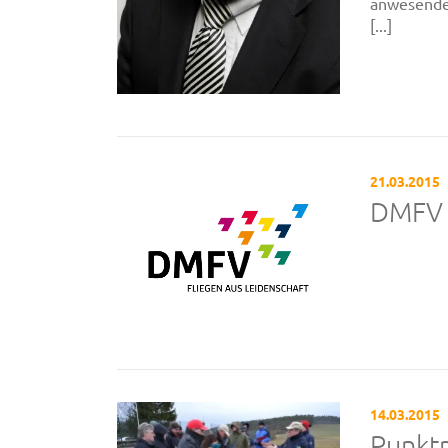
anwesenden
[...]
21.03.2015
DMFV
14.03.2015
Punktr