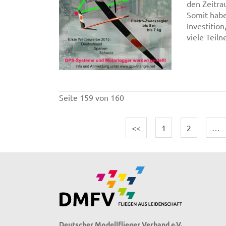
den Zeitra
Somit habe
Investition
viele Teil
Seite 159 von 160
<<
1
2
…
Deutscher Modellflieger Verband e.V.