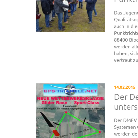
Das Jugen
Qualitätso
auch in di
Punktricht
88400 Bib
werden all
haben, si
vertraut zu 
14.02.2015
Der D
unters
Der DMFV u
Systemen u
werden de