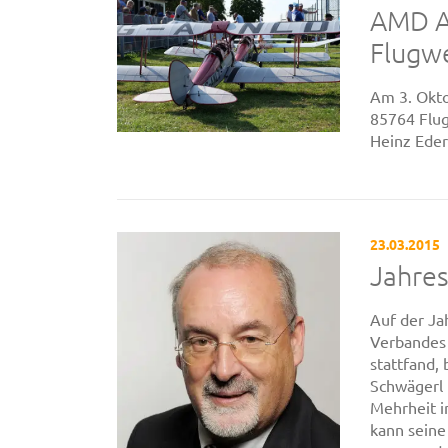
AMD An
Flugw
Am 3. Okto
85764 Flug
Heinz Eder
23.03.2015
Jahre
Auf der J
Verbandes 
stattfand,
Schwägerl 
Mehrheit i
kann seine