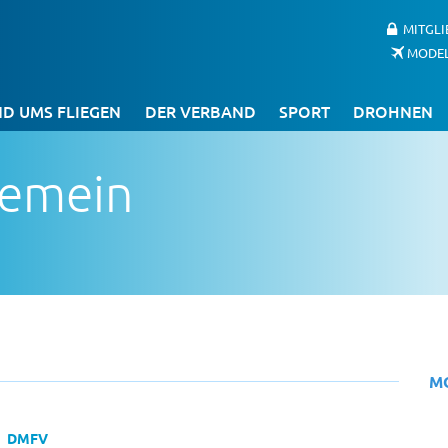
MITGL
MODE
D UMS FLIEGEN
DER VERBAND
SPORT
DROHNEN
gemein
M
DMFV