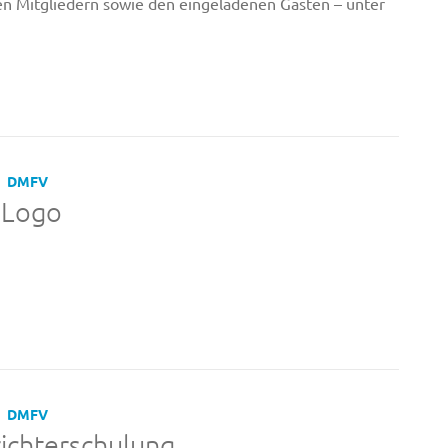
 Mitgliedern sowie den eingeladenen Gästen – unter
DMFV
 Logo
DMFV
ichterschulung