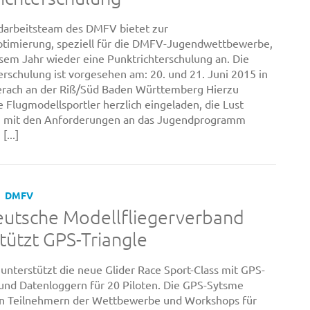
darbeitsteam des DMFV bietet zur
ptimierung, speziell für die DMFV-Jugendwettbewerbe,
esem Jahr wieder eine Punktrichterschulung an. Die
erschulung ist vorgesehen am: 20. und 21. Juni 2015 in
erach an der Riß/Süd Baden Württemberg Hierzu
e Flugmodellsportler herzlich eingeladen, die Lust
ch mit den Anforderungen an das Jugendprogramm
[...]
DMFV
eutsche Modellfliegerverband
tützt GPS-Triangle
nterstützt die neue Glider Race Sport-Class mit GPS-
nd Datenloggern für 20 Piloten. Die GPS-Sytsme
n Teilnehmern der Wettbewerbe und Workshops für