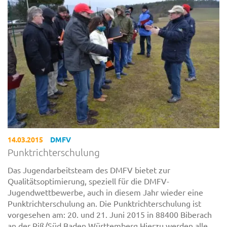
14.03.2015
DMFV
Punktrichterschulung
Das Jugendarbeitsteam des DMFV bietet zur
Qualitätsoptimierung, speziell für die DMFV-
Jugendwettbewerbe, auch in diesem Jahr wieder eine
Punktrichterschulung an. Die Punktrichterschulung ist
vorgesehen am: 20. und 21. Juni 2015 in 88400 Biberach
an der Riß/Süd Baden Württemberg Hierzu werden alle