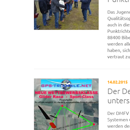
Das Jugen
Qualitätso
auch in di
Punktricht
88400 Bib
werden all
haben, si
vertraut zu 
14.02.2015
Der D
unters
Der DMFV u
Systemen u
werden de