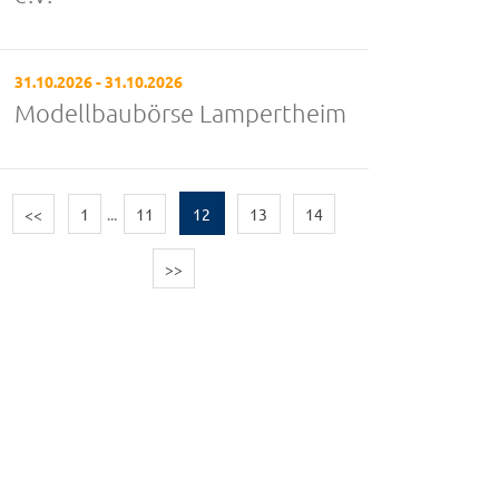
31.10.2026 - 31.10.2026
Modellbaubörse Lampertheim
<<
1
...
11
12
13
14
>>