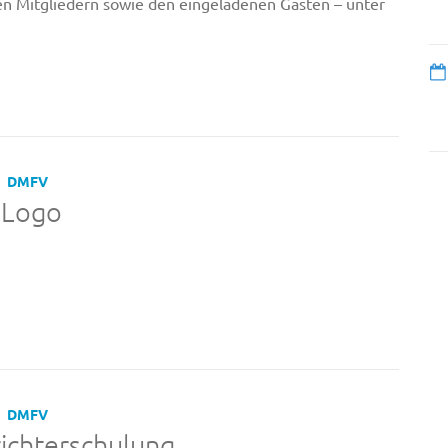
 Mitgliedern sowie den eingeladenen Gästen – unter
DMFV
 Logo
DMFV
ichterschulung