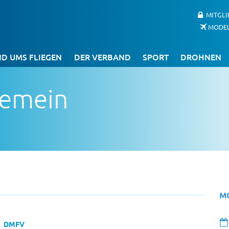
MITGL
MODE
D UMS FLIEGEN
DER VERBAND
SPORT
DROHNEN
gemein
M
DMFV