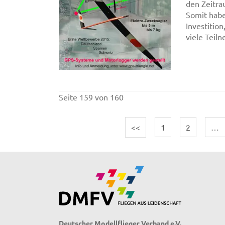
den Zeitra
Somit habe
Investition
viele Teil
Seite 159 von 160
<<
1
2
…
Deutscher Modellflieger Verband e.V.