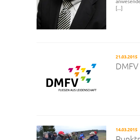
anwesenden
[...]
21.03.2015
DMFV
14.03.2015
Punktr