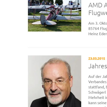
AMD An
Flugw
Am 3. Okto
85764 Flug
Heinz Eder
23.03.2015
Jahre
Auf der J
Verbandes 
stattfand,
Schwägerl 
Mehrheit i
kann seine