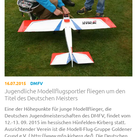
16.07.2015
DMFV
Jugendliche Modellflugsportler fliegen um den
Titel des Deutschen Meisters
Eine der Höhepunkte für junge Modellflieger, die
Deutschen Jugendmeisterschaften des DMFV, findet vom
12.-13. 09. 2015 im hessischen Hünfelden-Kirberg statt.
Ausrichtender Verein ist die Modell-Flug-Gruppe Goldener
Grund e.V. ( http://www.mfg-kirberg.de/). Die Deutschen