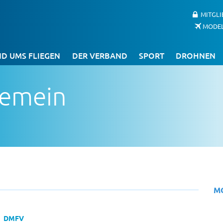
MITGL
MODE
D UMS FLIEGEN
DER VERBAND
SPORT
DROHNEN
gemein
M
DMFV