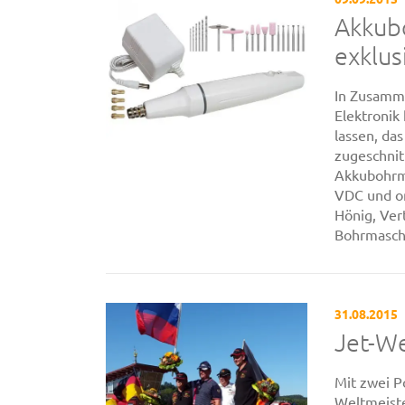
Akkubo
exklu
In Zusamme
Elektronik
lassen, das
zugeschnitt
Akkubohrma
VDC und on
Hönig, Ver
Bohrmaschin
31.08.2015
Jet-We
Mit zwei 
Weltmeiste