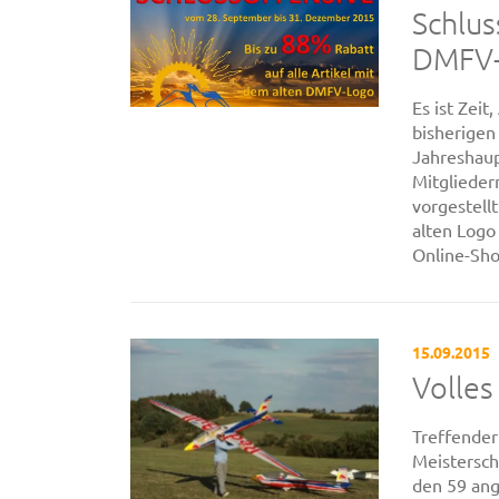
Schlus
DMFV-
Es ist Zei
bisherigen
Jahreshau
Mitgliede
vorgestell
alten Logo
Online-Shop
15.09.2015
Volles
Treffender
Meistersch
den 59 ang