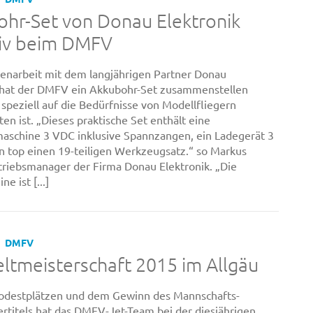
hr-Set von Donau Elektronik
siv beim DMFV
narbeit mit dem langjährigen Partner Donau
 hat der DMFV ein Akkubohr-Set zusammenstellen
 speziell auf die Bedürfnisse von Modellfliegern
en ist. „Dieses praktische Set enthält eine
schine 3 VDC inklusive Spannzangen, ein Ladegerät 3
 top einen 19-teiligen Werkzeugsatz.“ so Markus
triebsmanager der Firma Donau Elektronik. „Die
e ist [...]
DMFV
ltmeisterschaft 2015 im Allgäu
Podestplätzen und dem Gewinn des Mannschafts-
rtitels hat das DMFV-Jet-Team bei der diesjährigen