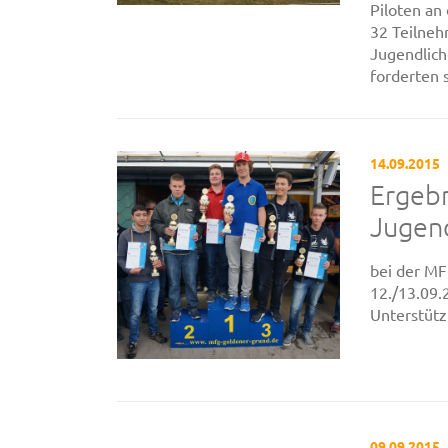
Piloten an
32 Teilneh
Jugendlic
forderten s
14.09.2015
Ergeb
Jugen
bei der MF
12./13.09.
Unterstütz
09.09.2015