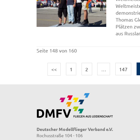
Weltmeiste
demonstrie
Thomas Gle
Plätzen zwe
aus Russlan
Seite 148 von 160
<<
1
2
…
147
Deutscher Modellflieger Verband e.V.
Rochusstraße 104 - 106