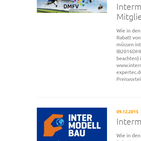
Interm
Mitgli
Wie in de
Rabatt von 
müssen int
IB2016DMFV
beachten) 
www.inter
expertec.d
Preisvorte
09.12.2015
Interm
Wie in de