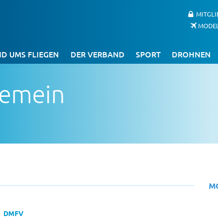
MITGL
MODE
D UMS FLIEGEN
DER VERBAND
SPORT
DROHNEN
gemein
M
DMFV