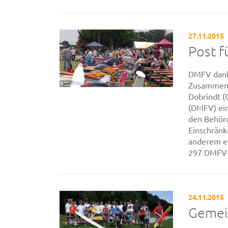
27.11.2015
Post f
DMFV dank
Zusammenh
Dobrindt (
(DMFV) ein
den Behörd
Einschränk
anderem ei
297 DMFV-M
24.11.2015
Gemei