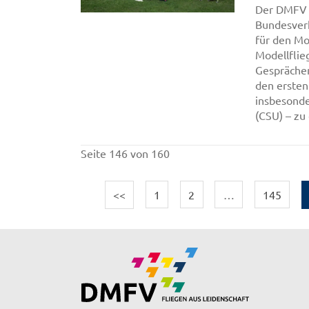
Der DMFV s
Bundesverk
für den Mo
Modellflie
Gesprächen
den ersten
insbesonde
(CSU) – zu 
Seite 146 von 160
<<
1
2
…
145