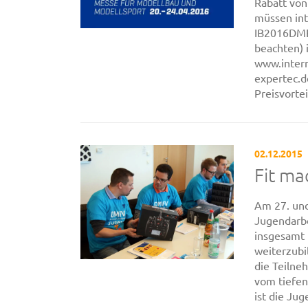
Rabatt von 
müssen int
IB2016DMFV
beachten) 
www.inter
expertec.d
Preisvorte
02.12.2015
Fit ma
Am 27. und
Jugendarbe
insgesamt 
weiterzubi
die Teilne
vom tiefe
ist die Juge