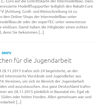
2,- Euro auf die Eintrittskarte der Intermodellbau. Dazu
eressierte Modellflugsportler lediglich den Rabatt-Core
 (Achtung: Groß- und Kleinschreibung ist zu
in den Online-Shops der Intermodellbau unter
modellbau.de oder der experTEC unter www.messe-
e einlösen. Damit haben die Mitglieder einen echten
il, denn Sie bekommen [...]
DMFV
chen für die Jugendarbeit
 28.11.2015 trafen sich 24 begeisterte, an der
it interessierte Vorstände und Jugendleiter aus
16 Vereinen, um sich im Bereich der Jugendarbeit
lden und auszutauschen. Aus ganz Deutschland trafen
hmer am 28.11.2015 pünktlich in Baunatal ein. Egal ob
n Süden oder hohen Norden. Allen gemeinsam war und
ndarbeit [...]