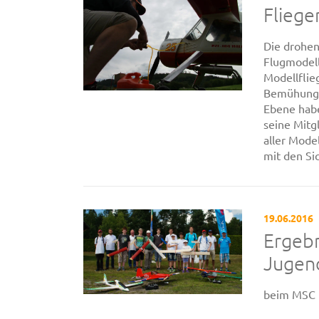
Fliege
Die drohe
Flugmodell
Modellflie
Bemühungen
Ebene hab
seine Mitg
aller Mode
mit den Sic
19.06.2016
Ergebn
Jugend
beim MSC 