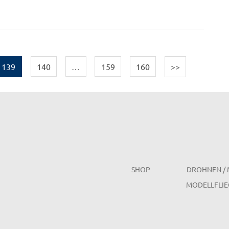
139
140
…
159
160
>>
SHOP
DROHNEN / 
MODELLFLIE