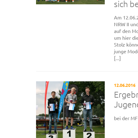
sich b
Am 12.06.2
NRW II und
auf den Mo
um hier di
Stolz könn
junge Mode
[...]
12.06.2016
Ergebn
Jugen
bei der M