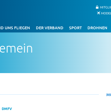
MITGL
MODE
D UMS FLIEGEN
DER VERBAND
SPORT
DROHNEN
gemein
M
DMFV