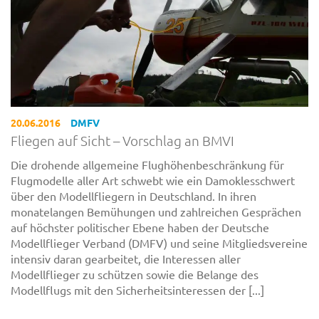
20.06.2016
DMFV
Fliegen auf Sicht – Vorschlag an BMVI
Die drohende allgemeine Flughöhenbeschränkung für
Flugmodelle aller Art schwebt wie ein Damoklesschwert
über den Modellfliegern in Deutschland. In ihren
monatelangen Bemühungen und zahlreichen Gesprächen
auf höchster politischer Ebene haben der Deutsche
Modellflieger Verband (DMFV) und seine Mitgliedsvereine
intensiv daran gearbeitet, die Interessen aller
Modellflieger zu schützen sowie die Belange des
Modellflugs mit den Sicherheitsinteressen der [...]