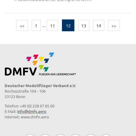
<<
1
...
11
12
13
14
>>
Deutscher Modellflieger Verband e.V.
Rochusstraße 104 - 106
53123 Bonn
Telefon: +49 (0) 228 97 85 00
E-Mail:
info@dmfv.aero
Internet: www.dmfv.aero