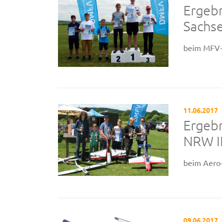
Ergeb
Sachs
beim MFV-
11.06.2017
Ergeb
NRW II
beim Aero-
09.06.2017