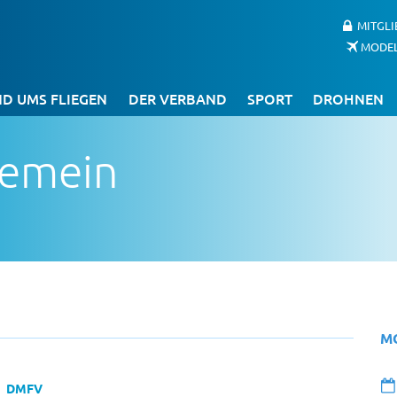
MITGL
MODE
D UMS FLIEGEN
DER VERBAND
SPORT
DROHNEN
gemein
M
DMFV