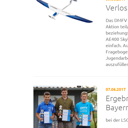
Verlos
Das DMFV J
Aktion tei
beziehungs
AE400 Skyl
einfach. A
Fragebogen
Jugendarbe
auszufüllen 
07.06.2017
Ergeb
Bayern
bei der LS