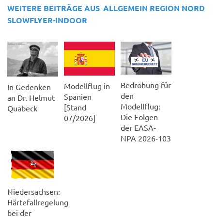
WEITERE BEITRÄGE AUS
ALLGEMEIN
REGION NORD
SLOWFLYER-INDOOR
Bedrohung für
Modellflug in
In Gedenken
den
Spanien
an Dr. Helmut
Modellflug:
[Stand
Quabeck
Die Folgen
07/2026]
der EASA-
NPA 2026-103
Niedersachsen:
Härtefallregelung
bei der