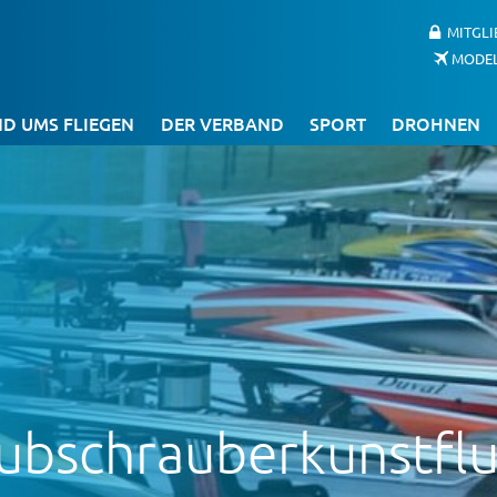
MITGL
MODE
D UMS FLIEGEN
DER VERBAND
SPORT
DROHNEN
hubschrauberkunstfl