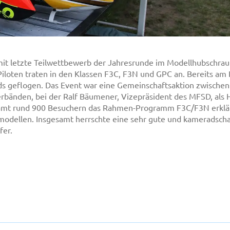
amit letzte Teilwettbewerb der Jahresrunde im Modellhubschr
iloten traten in den Klassen F3C, F3N und GPC an. Bereits am 
nds geflogen. Das Event war eine Gemeinschaftsaktion zwisc
bänden, bei der Ralf Bäumener, Vizepräsident des MFSD, als H
mt rund 900 Besuchern das Rahmen-Programm F3C/F3N erklärt
odellen. Insgesamt herrschte eine sehr gute und kameradschaf
fer.