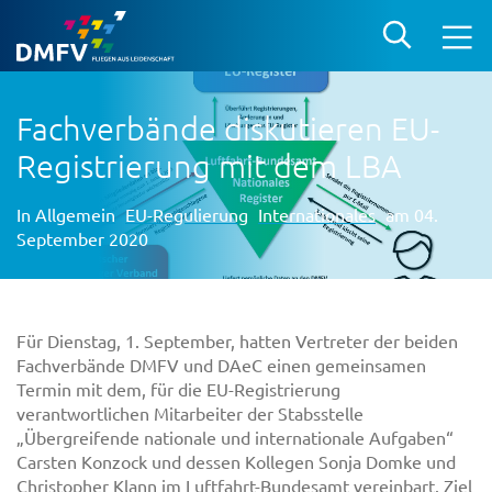
Fachverbände diskutieren EU-
Registrierung mit dem LBA
In
Allgemein
EU-Regulierung
Internationales
am 04.
September 2020
Für Dienstag, 1. September, hatten Vertreter der beiden
Fachverbände DMFV und DAeC einen gemeinsamen
Termin mit dem, für die EU-Registrierung
verantwortlichen Mitarbeiter der Stabsstelle
„Übergreifende nationale und internationale Aufgaben“
Carsten Konzock und dessen Kollegen Sonja Domke und
Christopher Klann im Luftfahrt-Bundesamt vereinbart. Ziel