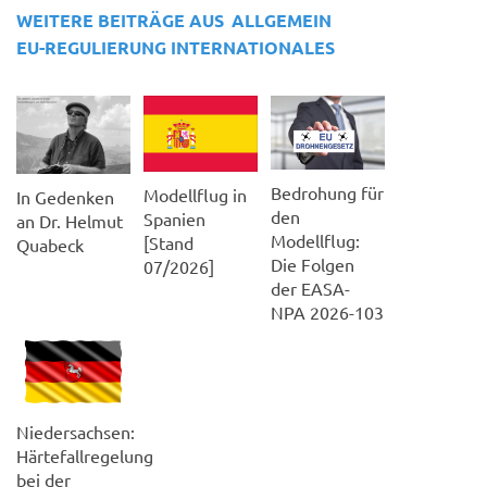
WEITERE BEITRÄGE AUS
ALLGEMEIN
EU-REGULIERUNG
INTERNATIONALES
Bedrohung für
Modellflug in
In Gedenken
den
Spanien
an Dr. Helmut
Modellflug:
[Stand
Quabeck
Die Folgen
07/2026]
der EASA-
NPA 2026-103
Niedersachsen:
Härtefallregelung
bei der