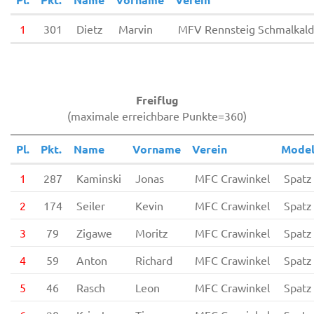
1
301
Dietz
Marvin
MFV Rennsteig Schmalkal
Freiflug
(maximale erreichbare Punkte=360)
Pl.
Pkt.
Name
Vorname
Verein
Model
1
287
Kaminski
Jonas
MFC Crawinkel
Spatz
2
174
Seiler
Kevin
MFC Crawinkel
Spatz
3
79
Zigawe
Moritz
MFC Crawinkel
Spatz
4
59
Anton
Richard
MFC Crawinkel
Spatz
5
46
Rasch
Leon
MFC Crawinkel
Spatz