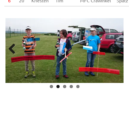
6
20
Kriesten
Tim
MFC Crawinkel
Spatz
Previous
Next