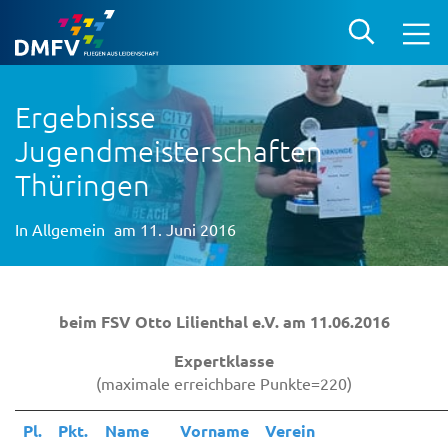
Ergebnisse
Jugendmeisterschaften
Thüringen
In
Allgemein
am 11. Juni 2016
beim FSV Otto Lilienthal e.V. am 11.06.2016
Expertklasse
(maximale erreichbare Punkte=220)
Pl.
Pkt.
Name
Vorname
Verein