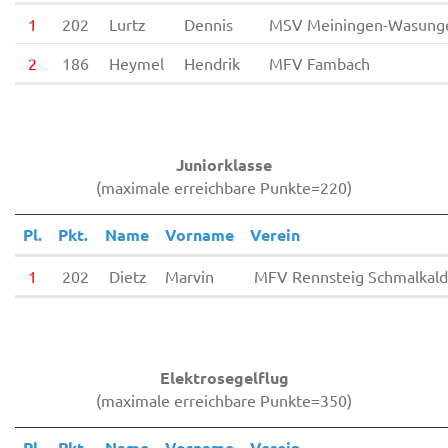
1
202
Lurtz
Dennis
MSV Meiningen-Wasung
2
186
Heymel
Hendrik
MFV Fambach
Juniorklasse
(maximale erreichbare Punkte=220)
Pl.
Pkt.
Name
Vorname
Verein
1
202
Dietz
Marvin
MFV Rennsteig Schmalkal
Elektrosegelflug
(maximale erreichbare Punkte=350)
Pl.
Pkt.
Name
Vorname
Verein