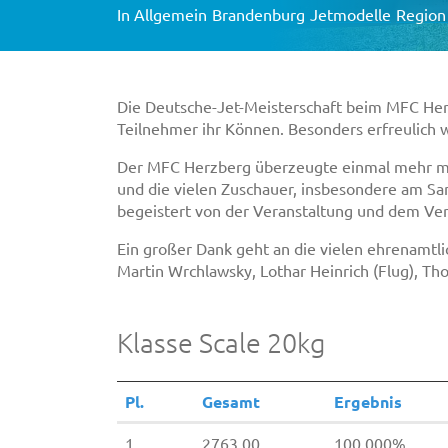
In
Allgemein
Brandenburg
Jetmodelle
Region
Die Deutsche-Jet-Meisterschaft beim MFC Herz
Teilnehmer ihr Können. Besonders erfreulich w
Der MFC Herzberg überzeugte einmal mehr mit
und die vielen Zuschauer, insbesondere am Sams
begeistert von der Veranstaltung und dem Ver
Ein großer Dank geht an die vielen ehrenamtli
Martin Wrchlawsky, Lothar Heinrich (Flug), Th
Klasse Scale 20kg
Pl.
Gesamt
Ergebnis
1
2763,00
100,000%