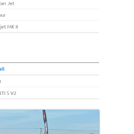
per Jet
bur
jet MK II
ll
0
TI S V2