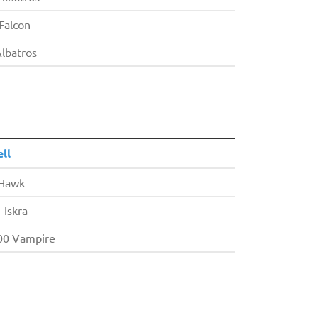
Falcon
lbatros
ll
Hawk
 Iskra
00 Vampire