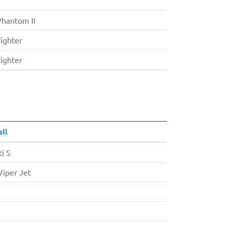
Phantom II
ighter
ighter
ll
i S
Viper Jet