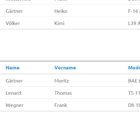
Gärtner
Heiko
F-16 
Völker
Kimi
L39 A
Name
Vorname
Mode
Gärtner
Moritz
BAE 
Lenard
Thomas
TS 11
Wegner
Frank
Dh 1