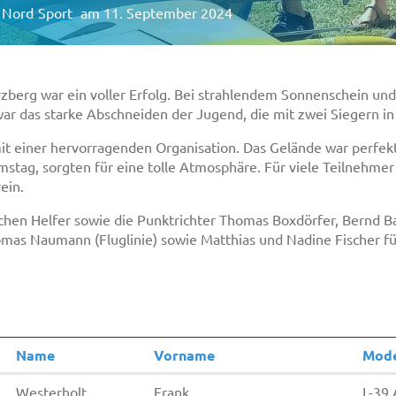
 Nord
Sport
am 11. September 2024
berg war ein voller Erfolg. Bei strahlendem Sonnenschein un
ar das starke Abschneiden der Jugend, die mit zwei Siegern i
 einer hervorragenden Organisation. Das Gelände war perfekt 
tag, sorgten für eine tolle Atmosphäre. Für viele Teilnehmer w
ein.
chen Helfer sowie die Punktrichter Thomas Boxdörfer, Bernd Ba
omas Naumann (Fluglinie) sowie Matthias und Nadine Fischer für
Name
Vorname
Mode
Westerholt
Frank
L-39 