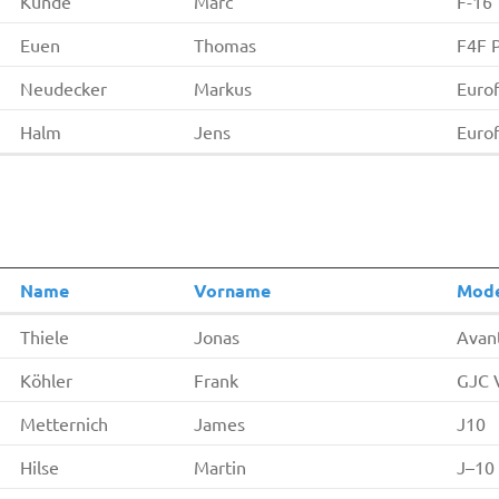
Kunde
Marc
F-16
Euen
Thomas
F4F 
Neudecker
Markus
Eurof
Halm
Jens
Eurof
Name
Vorname
Mode
Thiele
Jonas
Avant
Köhler
Frank
GJC 
Metternich
James
J10
Hilse
Martin
J–10