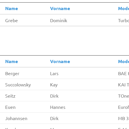
Name
Vorname
Mode
Grebe
Dominik
Turb
Name
Vorname
Mode
Berger
Lars
BAE 
Succolowsky
Kay
KAI 
Seitz
Dirk
TOne
Euen
Hannes
Eurof
Johannsen
Dirk
MB 3