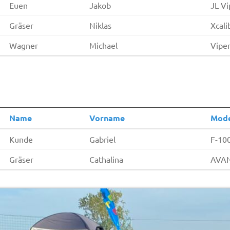
Euen
Jakob
JL Vi
Gräser
Niklas
Xcali
Wagner
Michael
Viper
Name
Vorname
Mode
Kunde
Gabriel
F-10
Gräser
Cathalina
AVAN