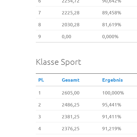
6
2254,72
90,642%
7
2225,28
89,458%
8
2030,28
81,619%
9
0,00
0,000%
Klasse Sport
Pl.
Gesamt
Ergebnis
1
2605,00
100,000%
2
2486,25
95,441%
3
2381,25
91,411%
4
2376,25
91,219%