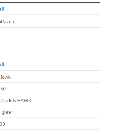
ll
oRaven
ll
Hawk
T50
Models HAWK
ighter
39