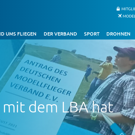
MITGL
MODE
D UMS FLIEGEN
DER VERBAND
SPORT
DROHNEN
 mit dem LBA hat