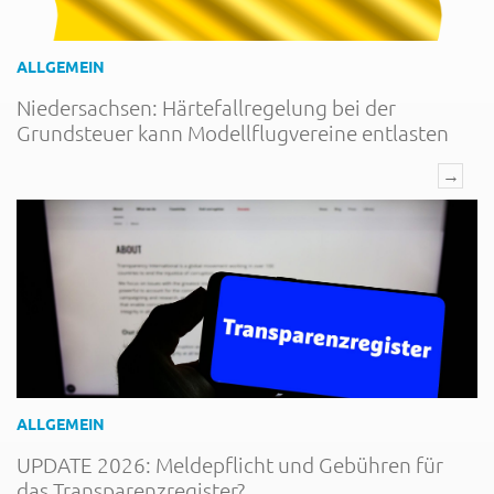
ALLGEMEIN
Niedersachsen: Härtefallregelung bei der
Grundsteuer kann Modellflugvereine entlasten
→
ALLGEMEIN
UPDATE 2026: Meldepflicht und Gebühren für
das Transparenzregister?