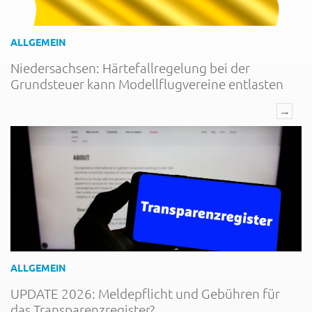
ALLGEMEIN
Niedersachsen: Härtefallregelung bei der
Grundsteuer kann Modellflugvereine entlasten
→
ALLGEMEIN
UPDATE 2026: Meldepflicht und Gebühren für
das Transparenzregister?