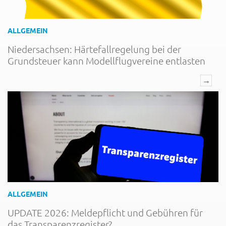
ALLGEMEIN
Niedersachsen: Härtefallregelung bei der
Grundsteuer kann Modellflugvereine entlasten
→
ALLGEMEIN
UPDATE 2026: Meldepflicht und Gebühren für
das Transparenzregister?