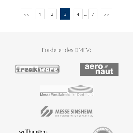
<<
1
2
3
4
...
7
>>
Förderer des DMFV: