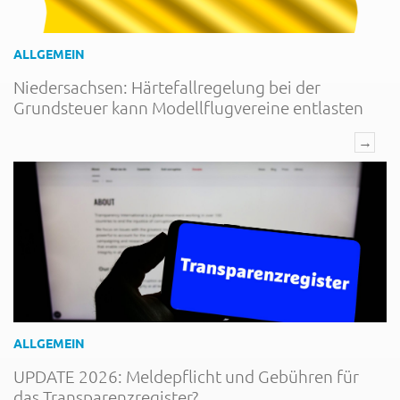
ALLGEMEIN
Niedersachsen: Härtefallregelung bei der
Grundsteuer kann Modellflugvereine entlasten
→
ALLGEMEIN
UPDATE 2026: Meldepflicht und Gebühren für
das Transparenzregister?