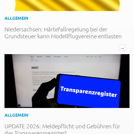
ALLGEMEIN
Niedersachsen: Härtefallregelung bei der
Grundsteuer kann Modellflugvereine entlasten
→
ALLGEMEIN
UPDATE 2026: Meldepflicht und Gebühren für
das Transparenzregister?