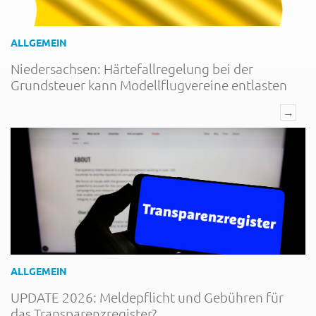
ALLGEMEIN
Niedersachsen: Härtefallregelung bei der
Grundsteuer kann Modellflugvereine entlasten
→
ALLGEMEIN
UPDATE 2026: Meldepflicht und Gebühren für
das Transparenzregister?