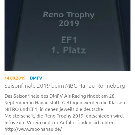
14.09.2019
DMFV
Saisonfinale 2019 beim MBC Hanau-Ronneburg
Das Saisonfinale des DMFV Air-Racing findet am 28.
September in Hanau statt. Geflogen werden die Klassen
NITRO und EF1, in denen jeweils die deutsche
Meisterschaft, die Reno Trophy 2019, entschieden wird.
Infos zum Verein und zur Anfahrt finden sich unter:
http://www.mbc-hanau.de/